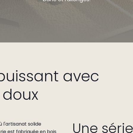
puissant avec
s doux
Une série
l'artisanat solide
rie est fabriquée en bois