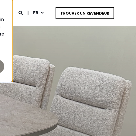
FR
TROUVER UN REVENDEUR
in
s
tre