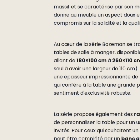
massif et se caractérise par son m
donne au meuble un aspect doux et
compromis sur la solidité et la quali
Au cœur de la série Bozeman se tr
tables de salle à manger, disponib
allant de
180×100 cm
à
260×110 c
seul à avoir une largeur de 110 cm).
une épaisseur impressionnante de
qui confère à la table une grande p
sentiment d'exclusivité robuste.
La série propose également des
ra
de personnaliser la table pour un u
invités. Pour ceux qui souhaitent 
peut être complété par un
banc a