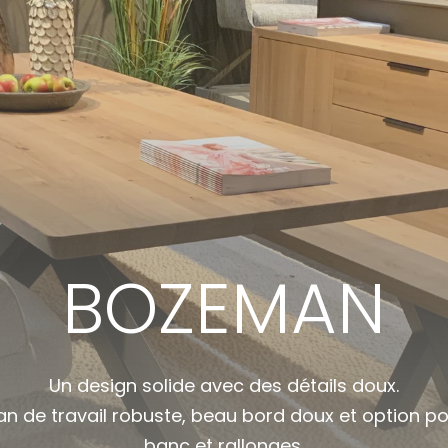
BOZEMAN
Un design solide avec des détails doux.
an de travail robuste, beau bord doux et option p
banc et rallonges.