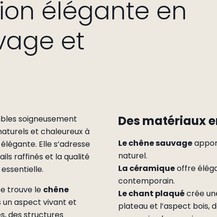
tion élégante en
vage et
Des matériaux en
eubles soigneusement
naturels et chaleureux à
Le chêne sauvage
appor
élégante. Elle s’adresse
naturel.
ils raffinés et la qualité
La céramique
offre éléga
essentielle.
contemporain.
se trouve le
chêne
Le chant plaqué
crée une
 un aspect vivant et
plateau et l’aspect bois, 
s, des structures