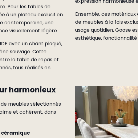
expression harmonieuse e
e. Pour les tables de
Ensemble, ces matériaux 
ée à un plateau exclusif en
de meubles à la fois exclu
che contemporaine, une
usage quotidien. Goose es
nce visuellement légère.
esthétique, fonctionnalité 
 MDF avec un chant plaqué,
hêne sauvage. Cette
ntre la table de repas et
és, tous réalisés en
eur harmonieux
 de meubles sélectionnés
calme et cohérent, dans
n céramique