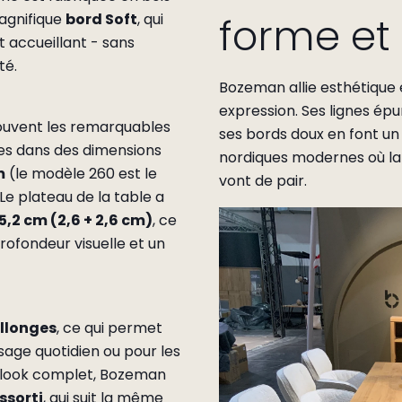
forme et 
agnifique
bord Soft
, qui
 accueillant - sans
té.
Bozeman allie esthétique e
expression. Ses lignes épu
ouvent les remarquables
ses bords doux en font un 
les dans des dimensions
nordiques modernes où la 
m
(le modèle 260 est le
vont de pair.
 Le plateau de la table a
5,2 cm (2,6 + 2,6 cm)
, ce
rofondeur visuelle et un
llonges
, ce qui permet
sage quotidien ou pour les
un look complet, Bozeman
ssorti
, qui suit la même