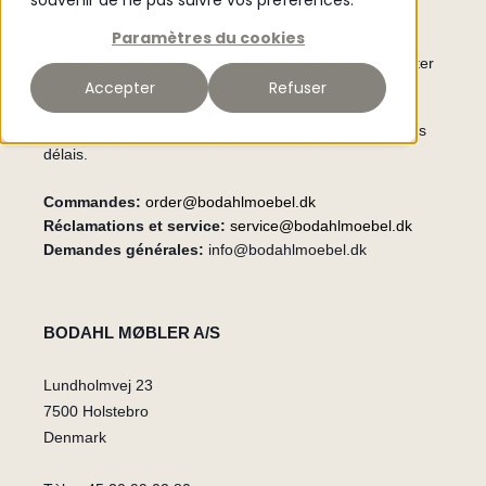
souvenir de ne pas suivre vos préférences.
e-mail. Si vous êtes un client particulier et que vous
Paramètres du cookies
souhaitez savoir où acheter les produits exclusifs
BODAHL, veuillez nous contacter par e-mail ou consulter
Accepter
Refuser
notre liste de revendeurs.
Toutes les demandes seront traitées dans les plus brefs
délais.
Commandes
:
order@bodahlmoebel.dk
Réclamations et service:
service@bodahlmoebel.dk
Demandes générales:
info@bodahlmoebel.dk
BODAHL MØBLER A/S
Lundholmvej 23
7500 Holstebro
Denmark