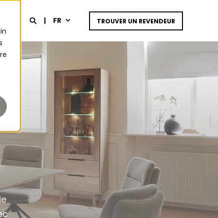
FR
TROUVER UN REVENDEUR
in
s
tre
de
ec