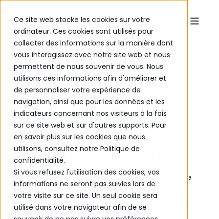
Ce site web stocke les cookies sur votre
ordinateur. Ces cookies sont utilisés pour
collecter des informations sur la manière dont
vous interagissez avec notre site web et nous
Edinburgh
Edinburgh Meuble TV
permettent de nous souvenir de vous. Nous
utilisons ces informations afin d'améliorer et
de personnaliser votre expérience de
Meuble TV
navigation, ainsi que pour les données et les
indicateurs concernant nos visiteurs à la fois
EDINBURGH –
sur ce site web et sur d'autres supports. Pour
en savoir plus sur les cookies que nous
Chêne sauvage
utilisons, consultez notre Politique de
confidentialité.
Si vous refusez l'utilisation des cookies, vos
Un meuble TV épuré et fonctionnel, qui associe
informations ne seront pas suivies lors de
chaleur naturelle et rangement pratique. Son
votre visite sur ce site. Un seul cookie sera
design s’accorde avec le reste de la collection
utilisé dans votre navigateur afin de se
Edinburgh et s’intègre parfaitement dans les